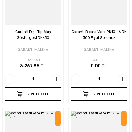
Garanti Dişli Tip Akış
Garanti Bıçaklı Vana PN10-16 DN
Göstergesi DN-50
300 Fiyat Sorunuz
GARANTİ MAKİNA
GARANTİ MAKİNA
5.027,46 TL
0,00 TL
3.267,85 TL
0,00 TL
SEPETE EKLE
SEPETE EKLE
İndirim
İndirim