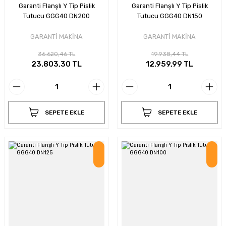
Garanti Flanşlı Y Tip Pislik
Garanti Flanşlı Y Tip Pislik
Tutucu GGG40 DN200
Tutucu GGG40 DN150
GARANTİ MAKİNA
GARANTİ MAKİNA
36.620,46 TL
19.938,44 TL
23.803,30 TL
12.959,99 TL
SEPETE EKLE
SEPETE EKLE
İndirim
İndirim