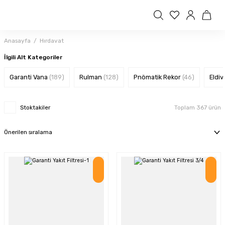
Anasayfa
Hırdavat
İlgili Alt Kategoriler
Garanti Vana
(189)
Rulman
(128)
Pnömatik Rekor
(46)
Eldi
Stoktakiler
Toplam 367 ürün
İndirim
İndirim