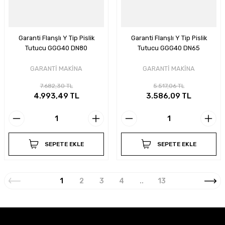
Garanti Flanşlı Y Tip Pislik
Garanti Flanşlı Y Tip Pislik
Tutucu GGG40 DN80
Tutucu GGG40 DN65
GARANTİ MAKİNA
GARANTİ MAKİNA
7.682,30 TL
5.517,06 TL
4.993,49 TL
3.586,09 TL
SEPETE EKLE
SEPETE EKLE
1
2
3
4
..
13