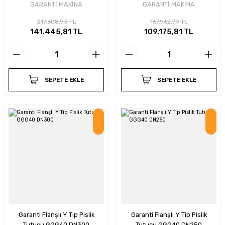
GARANTİ MAKİNA
GARANTİ MAKİNA
217.608,93 TL
167.962,79 TL
141.445,81 TL
109.175,81 TL
SEPETE EKLE
SEPETE EKLE
İndirim
İndirim
Garanti Flanşlı Y Tip Pislik
Garanti Flanşlı Y Tip Pislik
Tutucu GGG40 DN300
Tutucu GGG40 DN250