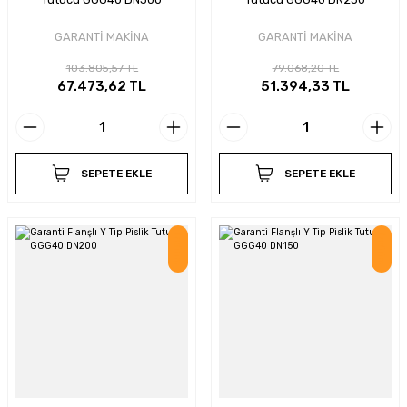
GARANTİ MAKİNA
GARANTİ MAKİNA
103.805,57 TL
79.068,20 TL
67.473,62 TL
51.394,33 TL
SEPETE EKLE
SEPETE EKLE
İndirim
İndirim