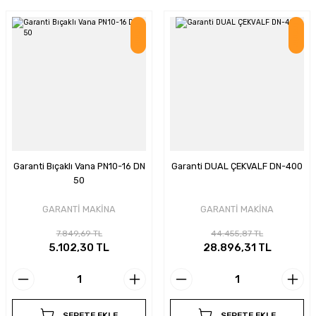
İndirim
İndirim
Garanti Bıçaklı Vana PN10-16 DN
Garanti DUAL ÇEKVALF DN-400
50
GARANTİ MAKİNA
GARANTİ MAKİNA
7.849,69 TL
44.455,87 TL
5.102,30 TL
28.896,31 TL
SEPETE EKLE
SEPETE EKLE