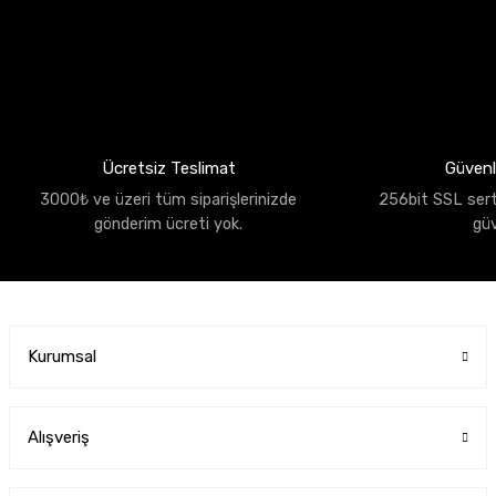
Ücretsiz Teslimat
Güvenli
3000₺ ve üzeri tüm siparişlerinizde
256bit SSL sertif
gönderim ücreti yok.
gü
Kurumsal
Alışveriş