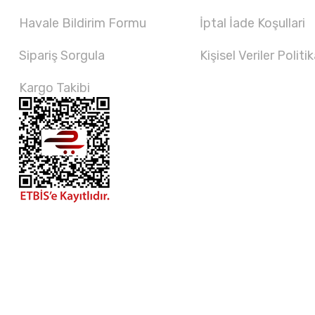
Havale Bildirim Formu
İptal İade Koşullari
Sipariş Sorgula
Kişisel Veriler Politik
Kargo Takibi