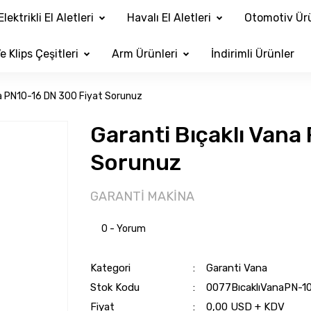
Elektrikli El Aletleri
Havalı El Aletleri
Otomotiv Ürü
e Klips Çeşitleri
Arm Ürünleri
İndirimli Ürünler
na PN10-16 DN 300 Fiyat Sorunuz
Garanti Bıçaklı Vana
Sorunuz
GARANTİ MAKİNA
0 - Yorum
Kategori
Garanti Vana
Stok Kodu
0077BıcaklıVanaPN-1
Fiyat
0,00 USD + KDV