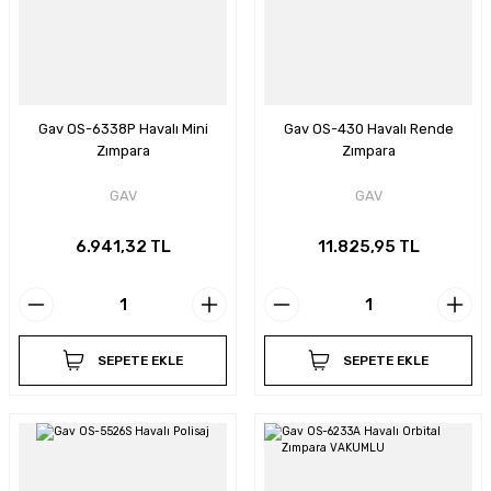
Gav OS-6338P Havalı Mini
Gav OS-430 Havalı Rende
Zımpara
Zımpara
GAV
GAV
6.941,32 TL
11.825,95 TL
SEPETE EKLE
SEPETE EKLE