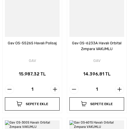
Gav OS-5526S Havalı Polisaj
Gav OS-6233A Havalı Orbital
Zımpara VAKUMLU
GAV
GAV
15.987,32 TL
14.396,81 TL
SEPETE EKLE
SEPETE EKLE