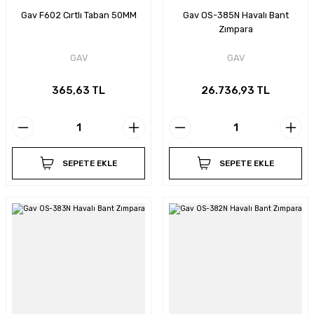
Gav F602 Cırtlı Taban 50MM
Gav OS-385N Havalı Bant
Zımpara
GAV
GAV
365,63 TL
26.736,93 TL
SEPETE EKLE
SEPETE EKLE