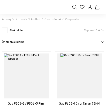
Anasayfa
Havalı El Aletleri
Gav Ürünleri
Zımparalar
Stoktakiler
Toplam 18 ürün
Gav F506-2 / F506-3 Pimlİ
Gav F603-1 Cırtlı Tavan 75MM