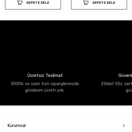
SEPETE EKLE
SEPETE EKLE
Ücretsiz Teslimat
Güvenli
3000₺ ve üzeri tüm siparişlerinizde
256bit SSL sertif
gönderim ücreti yok.
gü
Kurumsal