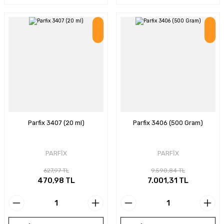
İndirim
İndirim
Parfix 3407 (20 ml)
Parfix 3406 (500 Gram)
PARFİX
PARFİX
627,97 TL
9.590,84 TL
470,98 TL
7.001,31 TL