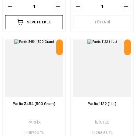
SEPETE EKLE
TÜKENDİ
İndirim
İndirim
Parfix 3454 (500 Gram)
Parfix 1122 (1 Lt)
PARFİX
İBİOTEC
14.157,90 TL
11.988,55 TL