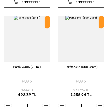
SEPETE EKLE
SEPETE EKLE
İndirim
İndirim
Parfix 3406 (20 ml)
Parfix 3401 (500 Gram)
PARFİX
PARFİX
656,52 TL
9.647,93 TL
492,39 TL
7.235,94 TL