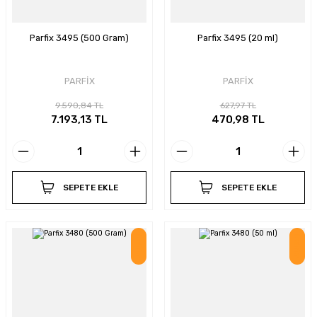
Parfix 3495 (500 Gram)
Parfix 3495 (20 ml)
PARFİX
PARFİX
9.590,84 TL
627,97 TL
7.193,13 TL
470,98 TL
SEPETE EKLE
SEPETE EKLE
İndirim
İndirim