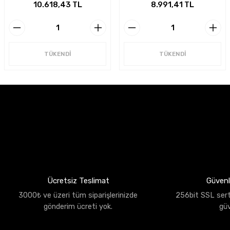
10.618,43 TL
8.991,41 TL
TÜKENDİ
TÜKENDİ
Ücretsiz Teslimat
Güvenli
3000₺ ve üzeri tüm siparişlerinizde
256bit SSL sertif
gönderim ücreti yok.
gü