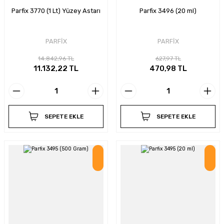
Parfix 3770 (1 Lt) Yüzey Astarı
Parfix 3496 (20 ml)
PARFİX
PARFİX
14.842,96 TL
627,97 TL
11.132,22 TL
470,98 TL
SEPETE EKLE
SEPETE EKLE
İndirim
İndirim