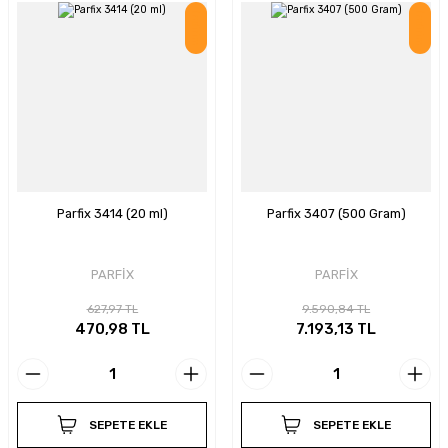
İndirim
İndirim
Parfix 3414 (20 ml)
Parfix 3407 (500 Gram)
PARFİX
PARFİX
627,97 TL
9.590,84 TL
470,98 TL
7.193,13 TL
SEPETE EKLE
SEPETE EKLE