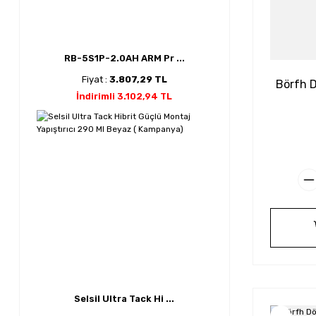
RB-5S1P-2.0AH ARM Pr ...
Fiyat :
3.807,29 TL
Börfh D
İndirimli 3.102,94 TL
Selsil Ultra Tack Hi ...