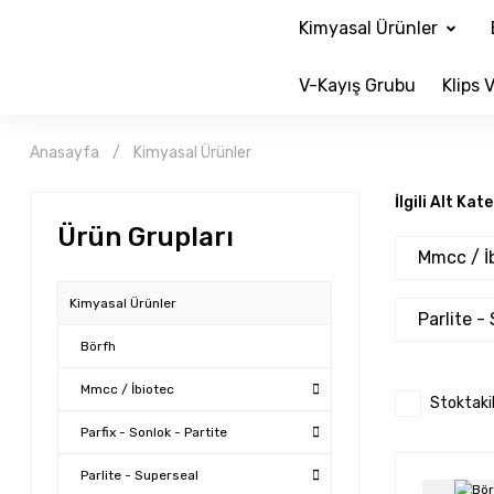
Kimyasal Ürünler
V-Kayış Grubu
Klips V
Anasayfa
Kimyasal Ürünler
İlgili Alt Kat
Ürün Grupları
Mmcc / İ
Kimyasal Ürünler
Parlite -
Börfh
Mmcc / İbiotec
Stoktaki
Parfix - Sonlok - Partite
Parlite - Superseal