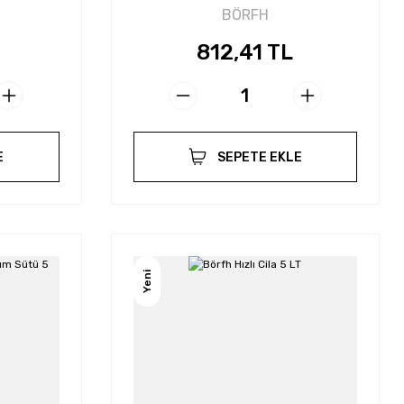
BÖRFH
812,41 TL
E
SEPETE EKLE
Yeni