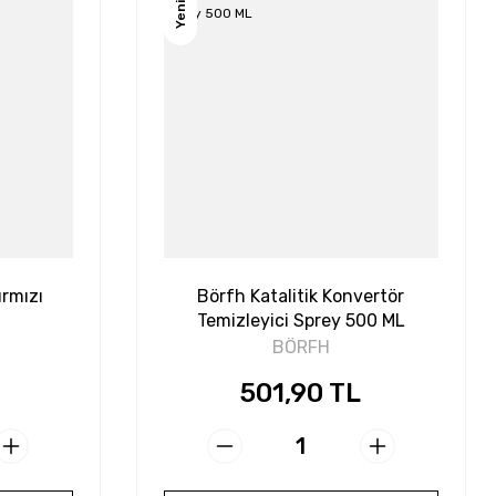
Yeni
rmızı
Börfh Katalitik Konvertör
Temizleyici Sprey 500 ML
BÖRFH
501,90 TL