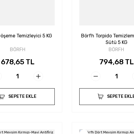
öşeme Temizleyici 5 KG
Börfh Torpido Temizle
Sütü 5 KG
BÖRFH
BÖRFH
678,65 TL
794,68 TL
SEPETE EKLE
SEPETE EKL