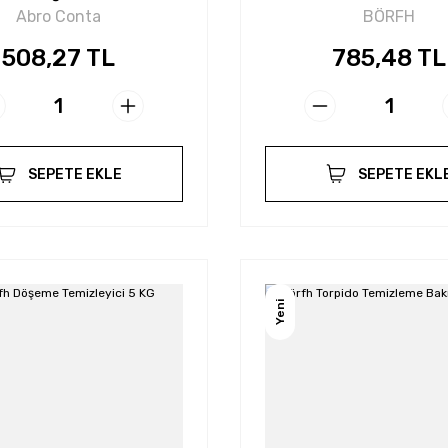
Abro Conta
BÖRFH
508,27 TL
785,48 TL
SEPETE EKLE
SEPETE EKL
Yeni