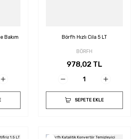
me Bakım
Börfh Hızlı Cila 5 LT
BÖRFH
978,02 TL
E
SEPETE EKLE