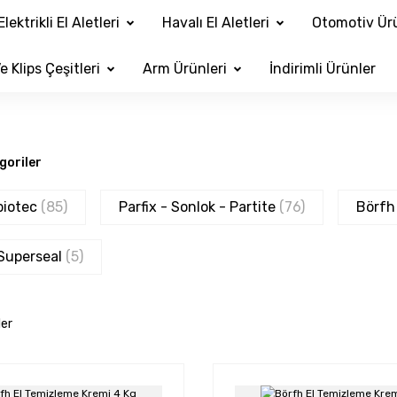
Elektrikli El Aletleri
Havalı El Aletleri
Otomotiv Ürü
e Klips Çeşitleri
Arm Ürünleri
İndirimli Ürünler
egoriler
biotec
(85)
Parfix - Sonlok - Partite
(76)
Börf
 Superseal
(5)
ler