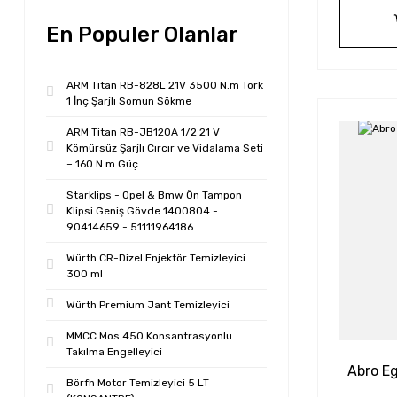
En Populer Olanlar
ARM Titan RB-828L 21V 3500 N.m Tork
1 İnç Şarjlı Somun Sökme
ARM Titan RB-JB120A 1/2 21 V
Kömürsüz Şarjlı Cırcır ve Vidalama Seti
– 160 N.m Güç
Starklips - Opel & Bmw Ön Tampon
Klipsi Geniş Gövde 1400804 -
90414659 - 51111964186
Würth CR-Dizel Enjektör Temizleyici
300 ml
Würth Premium Jant Temizleyici
MMCC Mos 450 Konsantrasyonlu
Takılma Engelleyici
Abro Eg
Börfh Motor Temizleyici 5 LT