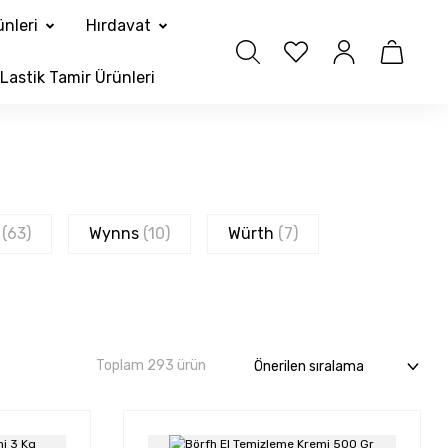
nleri
Hırdavat
Lastik Tamir Ürünleri
h
(63)
Wynns
(10)
Würth
(7)
Toplam 293 ürün