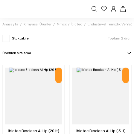
Anasayfa
Kimyasal Ürünler
Mmcc / İbiotec
Endüstriyel Temizlik Ve Ya
Stoktakiler
Toplam 2 ürün
İndirim
İndirim
İbiotec Bıoclean Al Hp (20 lt)
İbiotec Bıoclean Al Hp ( 5 lt)