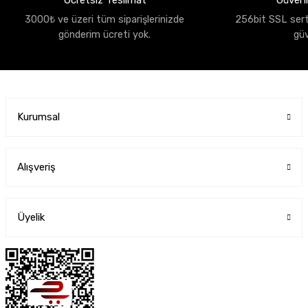
Ücretsiz Teslimat
Güvenli
3000₺ ve üzeri tüm siparişlerinizde
256bit SSL sertif
gönderim ücreti yok.
gü
Kurumsal
Alışveriş
Üyelik