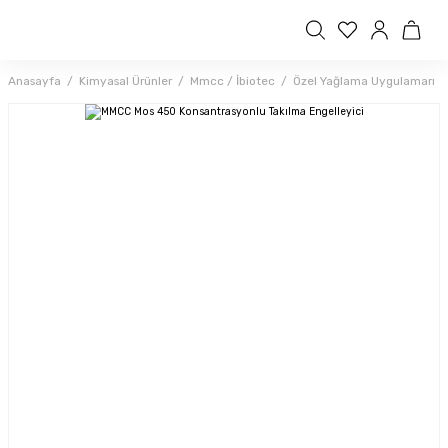
Anasayfa
Kimyasal Ürünler
Mmcc / İbiotec
Özel Yağlama Uygulamarı