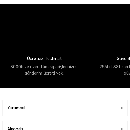
Ücretsiz Teslimat
Güvenli
3000₺ ve üzeri tüm siparişlerinizde
256bit SSL sertif
gönderim ücreti yok.
gü
Kurumsal
Alışveriş