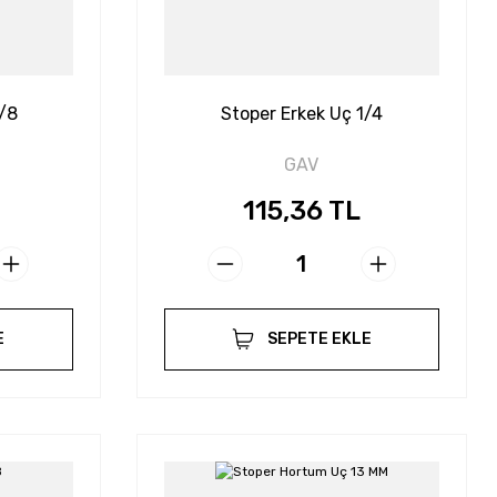
3/8
Stoper Erkek Uç 1/4
GAV
115,36 TL
E
SEPETE EKLE