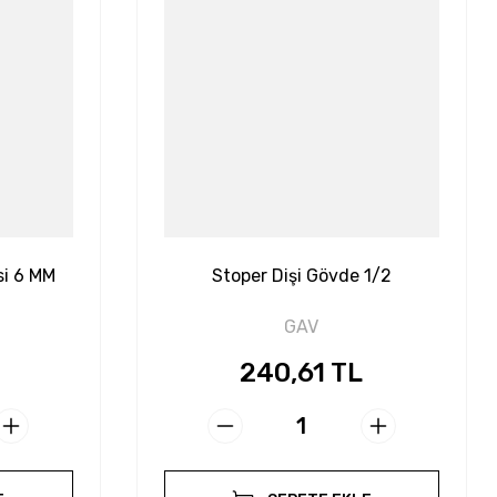
i 6 MM
Stoper Dişi Gövde 1/2
GAV
240,61 TL