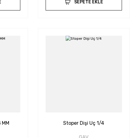
E
SEPETE EKLE
8 MM
Stoper Dişi Uç 1/4
GAV