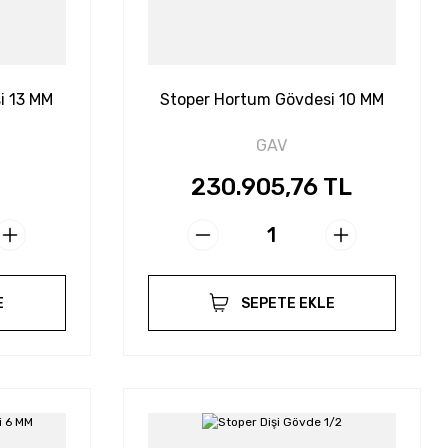
i 13 MM
Stoper Hortum Gövdesi 10 MM
GAV
230.905,76 TL
E
SEPETE EKLE