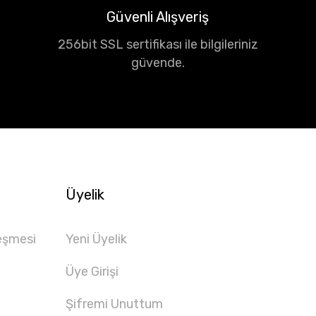
Güvenli Alışveriş
256bit SSL sertifikası ile bilgileriniz
güvende.
Üyelik
eşmesi
Yeni Üyelik
Üye Girişi
Şifremi Unuttum