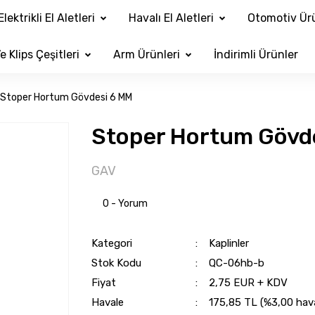
Elektrikli El Aletleri
Havalı El Aletleri
Otomotiv Ürü
e Klips Çeşitleri
Arm Ürünleri
İndirimli Ürünler
Stoper Hortum Gövdesi 6 MM
Stoper Hortum Gövd
GAV
0 - Yorum
Kategori
Kaplinler
Stok Kodu
QC-06hb-b
Fiyat
2,75 EUR + KDV
Havale
175,85 TL (%3,00 haval