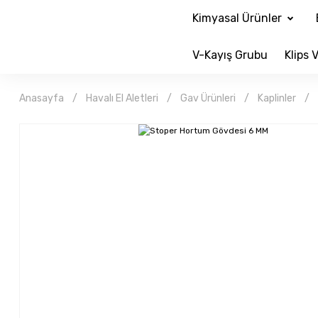
Kimyasal Ürünler
V-Kayış Grubu
Klips V
Anasayfa
Havalı El Aletleri
Gav Ürünleri
Kaplinler