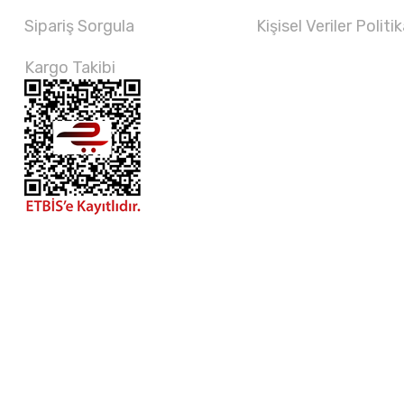
Sipariş Sorgula
Kişisel Veriler Politik
Kargo Takibi