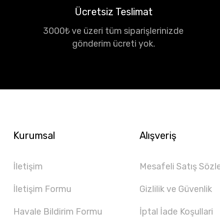
Ücretsiz Teslimat
3000₺ ve üzeri tüm siparişlerinizde
gönderim ücreti yok.
Kurumsal
Alışveriş
İletişim
Mesafeli Satış Sözl
İletişim Formu
Gizlilik ve Güvenlik
Havale Bildirim Formu
İptal İade Koşullari