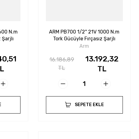
1600 N.m
ARM PB700 1/2'' 21V 1000 N.m
 Şarjlı
Tork Gücüyle Fırçasız Şarjlı
Somun Sökme
Arm
40,51
13.192,32
16.186,89
L
TL
TL
E
SEPETE EKLE