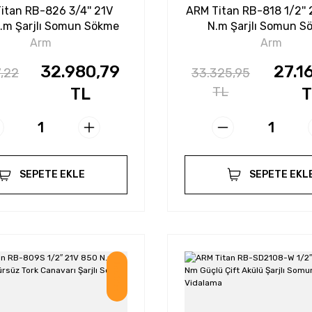
itan RB-826 3/4'' 21V
ARM Titan RB-818 1/2''
.m Şarjlı Somun Sökme
N.m Şarjlı Somun S
Arm
Arm
32.980,79
27.1
,22
33.325,95
TL
TL
T
SEPETE EKLE
SEPETE EKL
İndirim