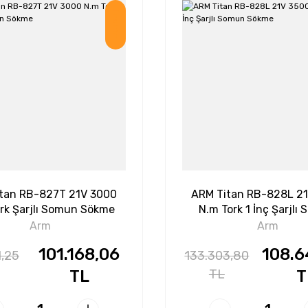
İndirim
tan RB-827T 21V 3000
ARM Titan RB-828L 2
rk Şarjlı Somun Sökme
N.m Tork 1 İnç Şarjlı
Sökme
Arm
Arm
101.168,06
108.6
1,25
133.303,80
TL
TL
T