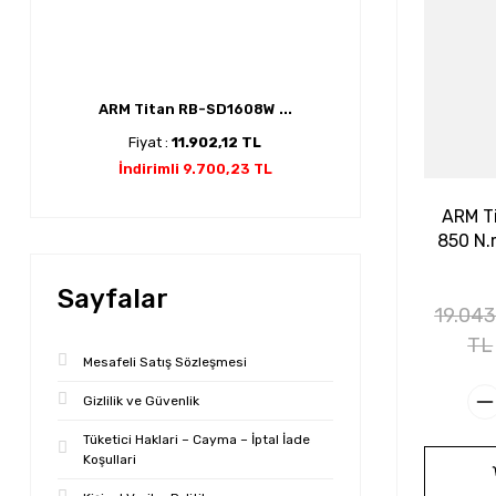
ARM Titan RB-SD1608W ...
Fiyat :
11.902,12 TL
İndirimli 9.700,23 TL
ARM T
850 N.
Canava
Sayfalar
19.043
TL
Mesafeli Satış Sözleşmesi
Gizlilik ve Güvenlik
Tüketici Haklari – Cayma – İptal İade
Koşullari