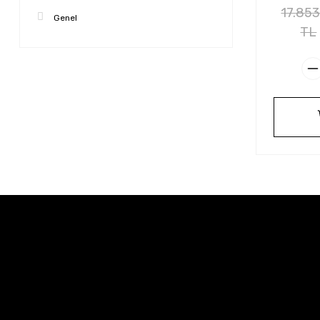
17.853
Genel
TL