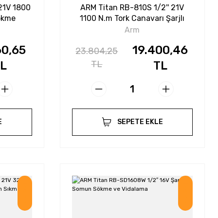
 21V 1800
ARM Titan RB-810S 1/2'' 21V
ökme
1100 N.m Tork Canavarı Şarjlı
Somun Sökme
Arm
60,65
19.400,46
23.804,25
L
TL
TL
E
SEPETE EKLE
İndirim
İndirim