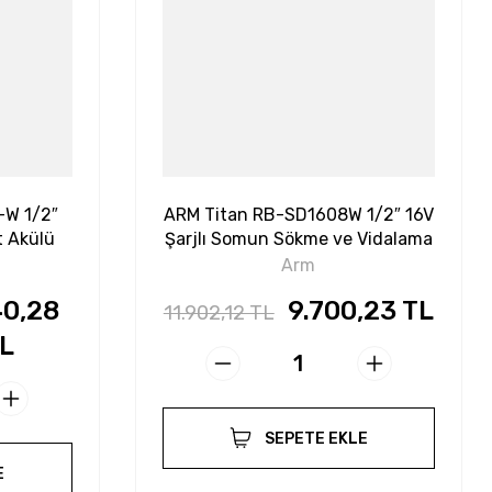
-W 1/2″
ARM Titan RB-SD1608W 1/2″ 16V
t Akülü
Şarjlı Somun Sökme ve Vidalama
Vidalama
Arm
40,28
9.700,23 TL
11.902,12 TL
L
SEPETE EKLE
E