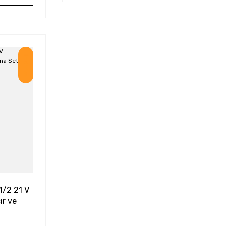
İndirim
/2 21 V
ır ve
N.m Güç