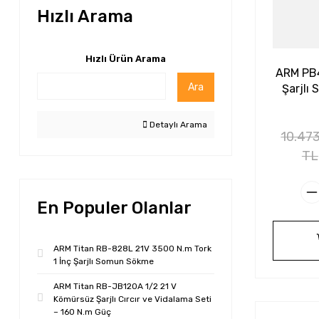
Hızlı Arama
Hızlı Ürün Arama
ARM PB4
Ara
Şarjlı
Detaylı Arama
10.47
TL
En Populer Olanlar
ARM Titan RB-828L 21V 3500 N.m Tork
1 İnç Şarjlı Somun Sökme
ARM Titan RB-JB120A 1/2 21 V
Kömürsüz Şarjlı Cırcır ve Vidalama Seti
– 160 N.m Güç