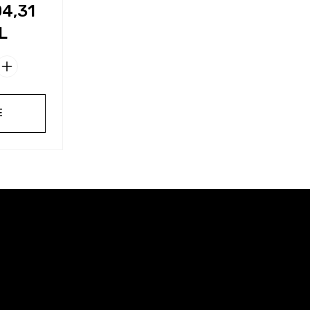
04,31
L
E