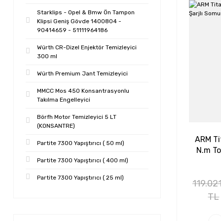
Starklips - Opel & Bmw Ön Tampon
Klipsi Geniş Gövde 1400804 -
90414659 - 51111964186
Würth CR-Dizel Enjektör Temizleyici
300 ml
Würth Premium Jant Temizleyici
MMCC Mos 450 Konsantrasyonlu
Takılma Engelleyici
Börfh Motor Temizleyici 5 LT
(KONSANTRE)
ARM Ti
Partite 7300 Yapıştırıcı ( 50 ml)
N.m To
Partite 7300 Yapıştırıcı ( 400 ml)
Partite 7300 Yapıştırıcı ( 25 ml)
119.02
TL