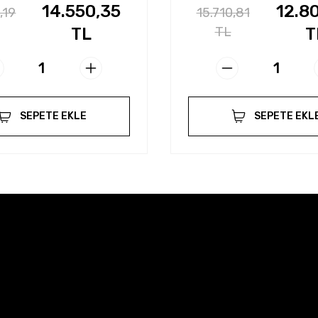
14.550,35
12.8
,19
15.710,81
TL
TL
T
SEPETE EKLE
SEPETE EKL