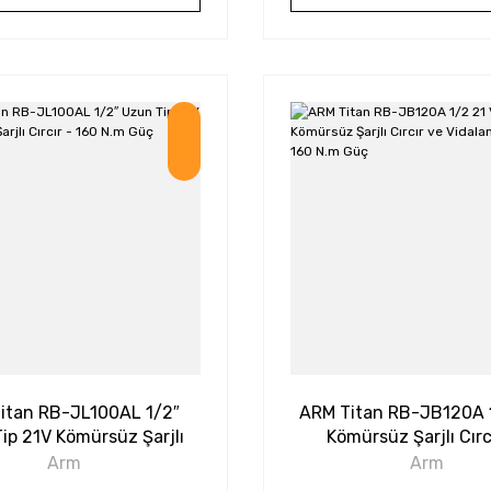
İndirim
itan RB-JL100AL 1/2″
ARM Titan RB-JB120A 1
ip 21V Kömürsüz Şarjlı
Kömürsüz Şarjlı Cırc
rcır - 160 N.m Güç
Vidalama Seti – 160 
Arm
Arm