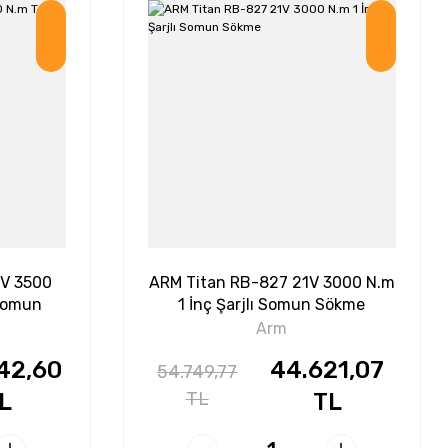
İndirim
İndirim
1V 3500
ARM Titan RB-827 21V 3000 N.m
 Somun
1 İnç Şarjlı Somun Sökme
Arm
42,60
44.621,07
54.749,77
L
TL
TL