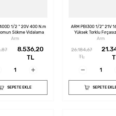
00D 1/2 '' 20V 400 N.m
ARM PBI300 1/2'' 21V 
 Somun Sökme Vidalama
Yüksek Torklu Fırçasız
Somun Sökme
Arm
Arm
8.536,20
21.3
3,87
26.184,67
TL
TL
T
SEPETE EKLE
SEPETE EKL