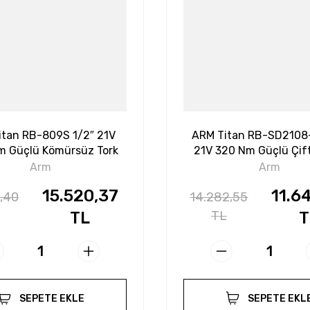
itan RB-809S 1/2″ 21V
ARM Titan RB-SD2108
m Güçlü Kömürsüz Tork
21V 320 Nm Güçlü Çif
rı Şarjlı Somun Sökme
Şarjlı Somun Sıkma ve 
Arm
Arm
15.520,37
11.6
,40
14.282,55
TL
TL
T
SEPETE EKLE
SEPETE EKL