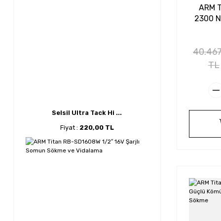
ARM T
2300 N
40.467
TL
Selsil Ultra Tack Hi ...
Fiyat :
220,00 TL