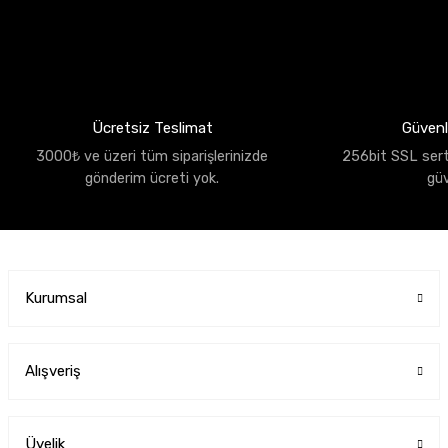
Ücretsiz Teslimat
Güvenli
3000₺ ve üzeri tüm siparişlerinizde
256bit SSL sertif
gönderim ücreti yok.
gü
Kurumsal
Alışveriş
Üyelik