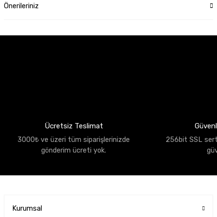
Önerileriniz
Ücretsiz Teslimat
Güvenli
3000₺ ve üzeri tüm siparişlerinizde
256bit SSL sertif
gönderim ücreti yok.
gü
Kurumsal