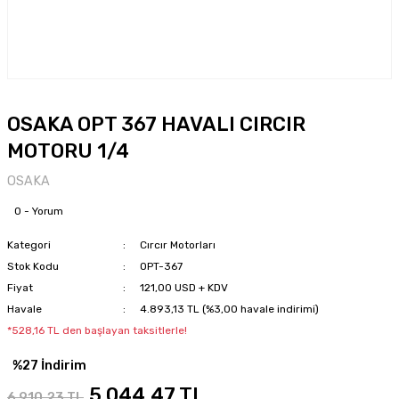
OSAKA OPT 367 HAVALI CIRCIR
MOTORU 1/4
OSAKA
0 - Yorum
Kategori
Cırcır Motorları
Stok Kodu
OPT-367
Fiyat
121,00 USD + KDV
Havale
4.893,13 TL (%3,00 havale indirimi)
*528,16 TL den başlayan taksitlerle!
%27 İndirim
5.044,47 TL
6.910,23 TL