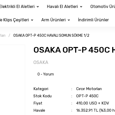
Elektrikli El Aletleri
Havalı El Aletleri
Otomotiv Ürü
e Klips Çeşitleri
Arm Ürünleri
İndirimli Ürünler
ları
OSAKA OPT-P 450C HAVALI SOMUN SÖKME 1/2
OSAKA OPT-P 450C 
OSAKA
0 - Yorum
Kategori
Cırcır Motorları
Stok Kodu
OPT-P 450C
Fiyat
410,00 USD + KDV
Havale
16.352,91 TL (%3,00 ha