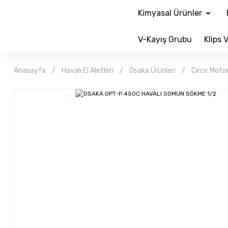
Kimyasal Ürünler
V-Kayış Grubu
Klips V
Anasayfa
Havalı El Aletleri
Osaka Ürünleri
Cırcır Motor