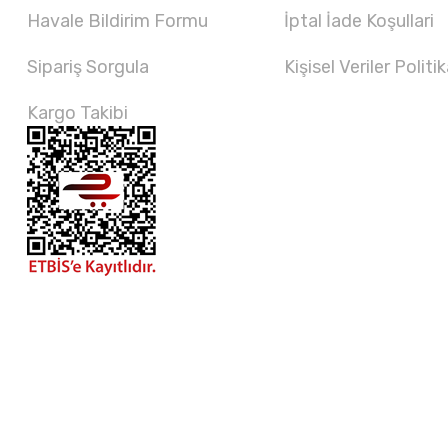
Havale Bildirim Formu
İptal İade Koşullari
Sipariş Sorgula
Kişisel Veriler Politik
Kargo Takibi