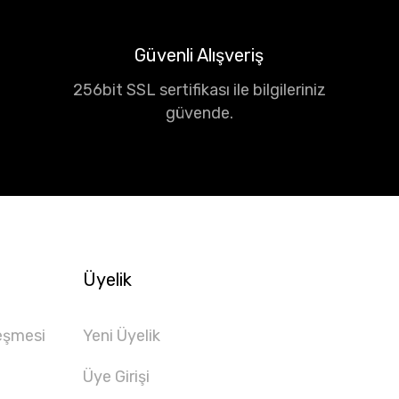
Güvenli Alışveriş
256bit SSL sertifikası ile bilgileriniz
güvende.
Üyelik
eşmesi
Yeni Üyelik
Üye Girişi