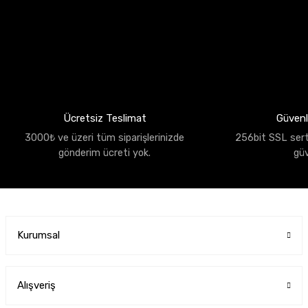
Ücretsiz Teslimat
Güvenli
3000₺ ve üzeri tüm siparişlerinizde
256bit SSL sertif
gönderim ücreti yok.
gü
Kurumsal
Alışveriş