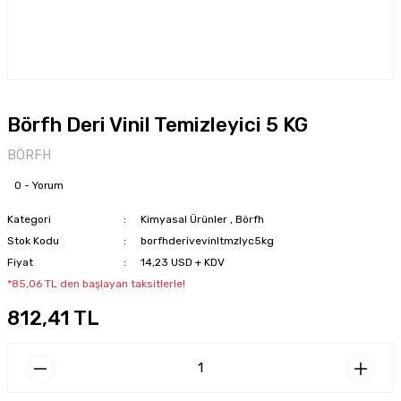
Börfh Deri Vinil Temizleyici 5 KG
BÖRFH
0 - Yorum
Kategori
Kimyasal Ürünler
,
Börfh
Stok Kodu
borfhderivevinltmzlyc5kg
Fiyat
14,23 USD + KDV
*85,06 TL den başlayan taksitlerle!
812,41 TL