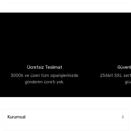
Ücretsiz Teslimat
Güvenli
3000₺ ve üzeri tüm siparişlerinizde
256bit SSL sertif
gönderim ücreti yok.
gü
Kurumsal