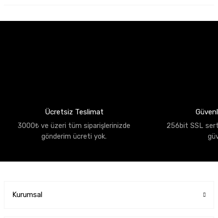
Ücretsiz Teslimat
Güvenli
3000₺ ve üzeri tüm siparişlerinizde
256bit SSL sertif
gönderim ücreti yok.
gü
Kurumsal