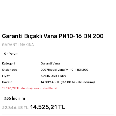
Garanti Bıçaklı Vana PN10-16 DN 200
GARANTİ MAKİNA
0 - Yorum
Kategori
Garanti Vana
Stok Kodu
0077BıcaklıVanaPN-10-16DN200
Fiyat
391,15 USD + KDV
Havale
14.089,45 TL (%3,00 havale indirimi)
*1.520,79 TL den başlayan taksitlerle!
%35 İndirim
14.525,21 TL
22.346,48 TL