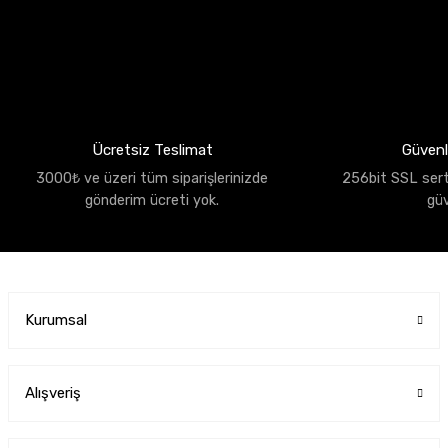
Ücretsiz Teslimat
Güvenli
3000₺ ve üzeri tüm siparişlerinizde
256bit SSL sertif
gönderim ücreti yok.
gü
Kurumsal
Alışveriş