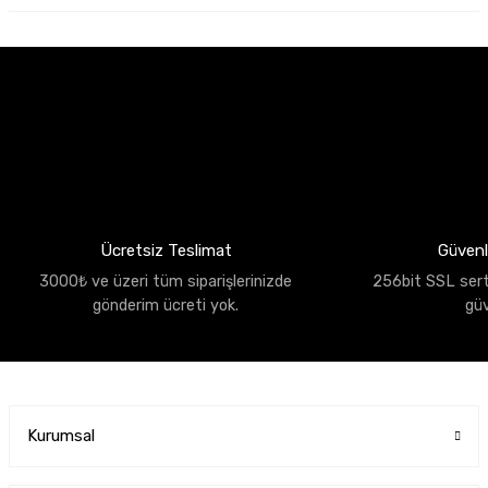
Ücretsiz Teslimat
Güvenli
3000₺ ve üzeri tüm siparişlerinizde
256bit SSL sertif
gönderim ücreti yok.
gü
Kurumsal