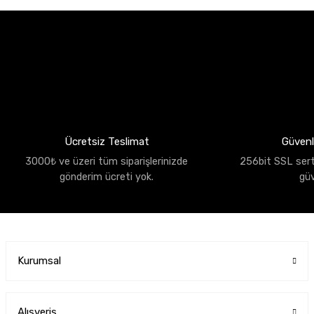
Ücretsiz Teslimat
Güvenli
3000₺ ve üzeri tüm siparişlerinizde
256bit SSL sertif
gönderim ücreti yok.
gü
Kurumsal
Alışveriş