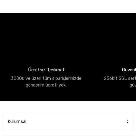
Ücretsiz Teslimat
Güvenli
3000₺ ve üzeri tüm siparişlerinizde
256bit SSL sertif
gönderim ücreti yok.
gü
Kurumsal