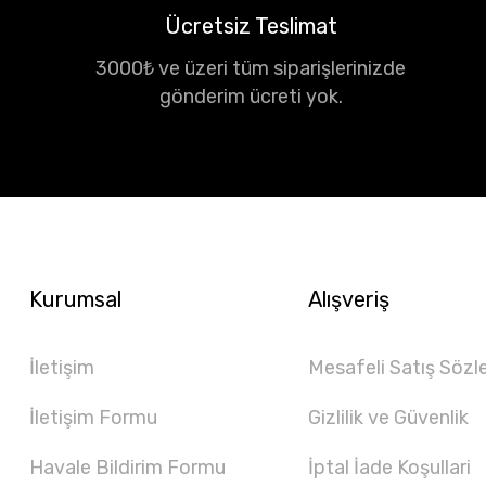
Ücretsiz Teslimat
3000₺ ve üzeri tüm siparişlerinizde
gönderim ücreti yok.
Kurumsal
Alışveriş
İletişim
Mesafeli Satış Sözl
İletişim Formu
Gizlilik ve Güvenlik
Havale Bildirim Formu
İptal İade Koşullari