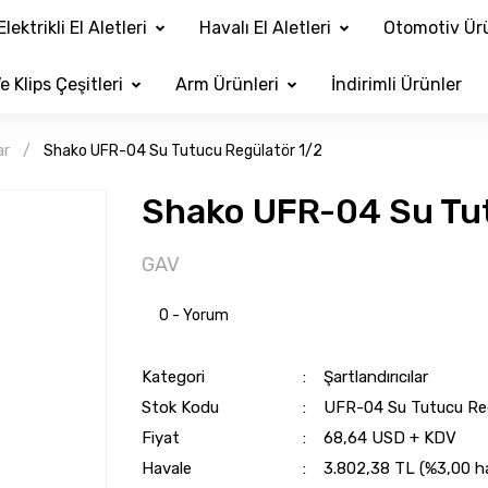
Elektrikli El Aletleri
Havalı El Aletleri
Otomotiv Ürü
e Klips Çeşitleri
Arm Ürünleri
İndirimli Ürünler
ar
Shako UFR-04 Su Tutucu Regülatör 1/2
Shako UFR-04 Su Tut
GAV
0 - Yorum
Kategori
Şartlandırıcılar
Stok Kodu
UFR-04 Su Tutucu Reg
Fiyat
68,64 USD + KDV
Havale
3.802,38 TL (%3,00 hav