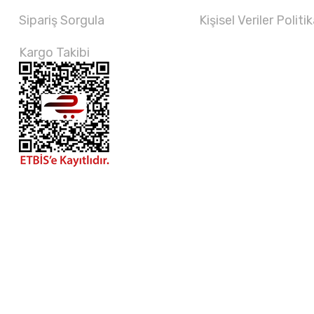
Sipariş Sorgula
Kişisel Veriler Politik
Kargo Takibi