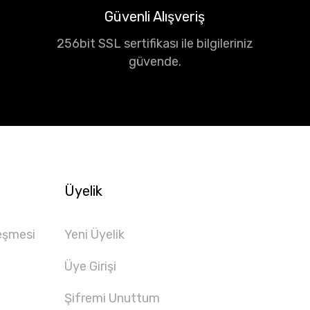
Güvenli Alışveriş
256bit SSL sertifikası ile bilgileriniz
güvende.
Üyelik
eşmesi
Yeni Üyelik
Üye Girişi
Şifremi Unuttum