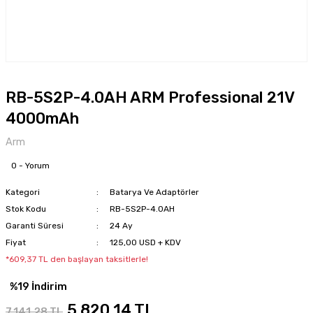
RB-5S2P-4.0AH ARM Professional 21V
4000mAh
Arm
0 - Yorum
Kategori
Batarya Ve Adaptörler
Stok Kodu
RB-5S2P-4.0AH
Garanti Süresi
24 Ay
Fiyat
125,00 USD + KDV
*609,37 TL den başlayan taksitlerle!
%19 İndirim
5.820,14 TL
7.141,28 TL