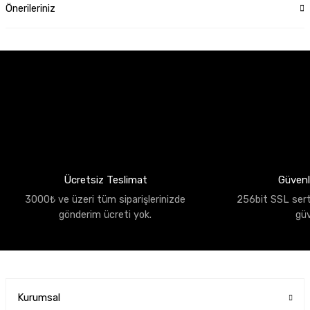
Önerileriniz
Ücretsiz Teslimat
Güvenli
3000₺ ve üzeri tüm siparişlerinizde
256bit SSL sertif
gönderim ücreti yok.
gü
Kurumsal