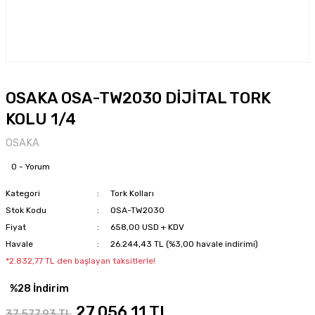
OSAKA OSA-TW2030 DİJİTAL TORK
KOLU 1/4
OSAKA
0 - Yorum
Kategori
Tork Kolları
Stok Kodu
OSA-TW2030
Fiyat
658,00 USD + KDV
Havale
26.244,43 TL (%3,00 havale indirimi)
*2.832,77 TL den başlayan taksitlerle!
%28 İndirim
27.056,11 TL
37.577,93 TL