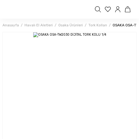
Anasayfa
Havalı El Aletleri
Osaka Ürünleri
Tork Kolları
OSAKA OSA-TW2