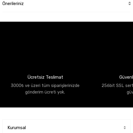
Önerileriniz
Ücretsiz Teslimat
Güvenli
3000₺ ve üzeri tüm siparişlerinizde
256bit SSL sertif
gönderim ücreti yok.
gü
Kurumsal