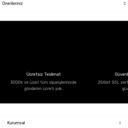
Önerileriniz
Ücretsiz Teslimat
Güvenli
3000₺ ve üzeri tüm siparişlerinizde
256bit SSL sertif
gönderim ücreti yok.
gü
Kurumsal