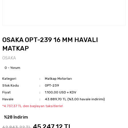
OSAKA OPT-239 16 MM HAVALI
MATKAP
OSAKA
0 - Yorum
Kategori
Matkap Motorları
Stok Kodu
OPT-239
Fiyat
1.100,00 USD + KDV
Havale
43.889,70 TL (%3,00 havale indirimi)
*4.737,37 TL den başlayan taksitlerle!
%28 İndirim
45.247,12 TL
62.843,22 TL