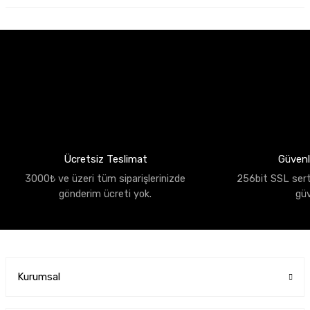
Ücretsiz Teslimat
Güvenli
3000₺ ve üzeri tüm siparişlerinizde
256bit SSL sertif
gönderim ücreti yok.
gü
Kurumsal