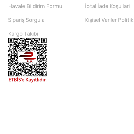
Havale Bildirim Formu
İptal İade Koşullari
Sipariş Sorgula
Kişisel Veriler Politik
Kargo Takibi