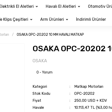
Elektrikli El Aletleri
Havalı El Aletleri
Otomotiv Ürü
e Klips Çeşitleri
Arm Ürünleri
İndirimli Ürünler
orları
OSAKA OPC-20202 10 MM HAVALI MATKAP
OSAKA OPC-20202 1
OSAKA
0 - Yorum
Kategori
Matkap Motorları
Stok Kodu
OPC-20202
Fiyat
250,00 USD + KDV
Havale
10.113,47 TL (%3,00 ha