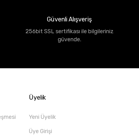
Güvenli Alışveriş
256bit SSL sertifikası ile bilgileriniz
güvende.
Üyelik
eşmesi
Yeni Üyelik
Üye Girişi