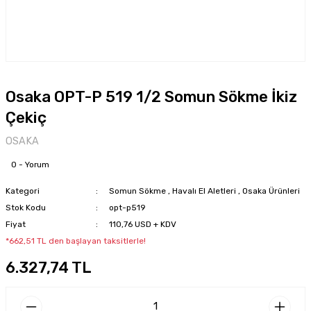
Osaka OPT-P 519 1/2 Somun Sökme İkiz
Çekiç
OSAKA
0 - Yorum
Kategori
Somun Sökme
,
Havalı El Aletleri
,
Osaka Ürünleri
Stok Kodu
opt-p519
Fiyat
110,76 USD + KDV
*662,51 TL den başlayan taksitlerle!
6.327,74 TL