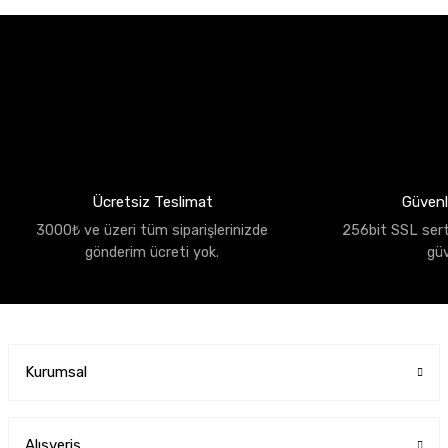
Ücretsiz Teslimat
Güvenli
3000₺ ve üzeri tüm siparişlerinizde
256bit SSL sertif
gönderim ücreti yok.
gü
Kurumsal
Alışveriş