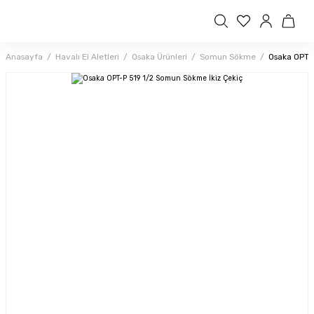
Anasayfa
Havalı El Aletleri
Osaka Ürünleri
Somun Sökme
Osaka OPT-