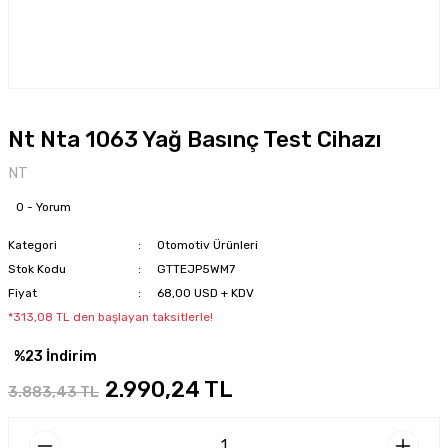
Nt Nta 1063 Yağ Basınç Test Cihazı
NT
0 - Yorum
Kategori
Otomotiv Ürünleri
Stok Kodu
GTTEJP5WM7
Fiyat
68,00 USD + KDV
*313,08 TL den başlayan taksitlerle!
%23 İndirim
2.990,24 TL
3.883,43 TL