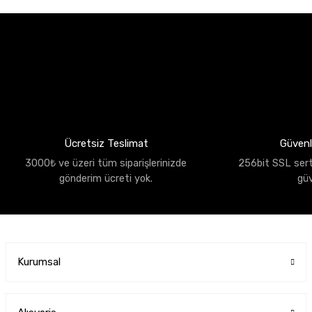
Ücretsiz Teslimat
Güvenli
3000₺ ve üzeri tüm siparişlerinizde
256bit SSL sertif
gönderim ücreti yok.
gü
Kurumsal