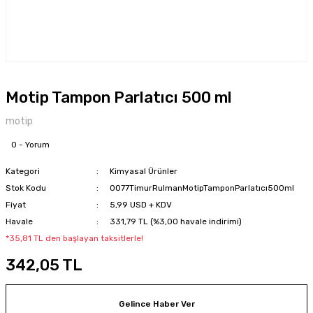
Motip Tampon Parlatıcı 500 ml
motip
0 - Yorum
Kategori
Kimyasal Ürünler
Stok Kodu
0077TimurRulmanMotipTamponParlatıcı500ml
Fiyat
5,99 USD + KDV
Havale
331,79 TL (%3,00 havale indirimi)
*35,81 TL den başlayan taksitlerle!
342,05 TL
Gelince Haber Ver