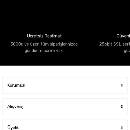
Ücretsiz Teslimat
Güvenli
3000₺ ve üzeri tüm siparişlerinizde
256bit SSL sertif
gönderim ücreti yok.
gü
Kurumsal
Alışveriş
Üyelik