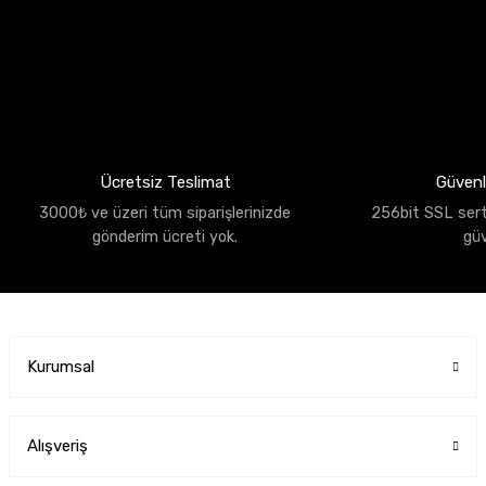
Ücretsiz Teslimat
Güvenli
3000₺ ve üzeri tüm siparişlerinizde
256bit SSL sertif
gönderim ücreti yok.
gü
Kurumsal
Alışveriş