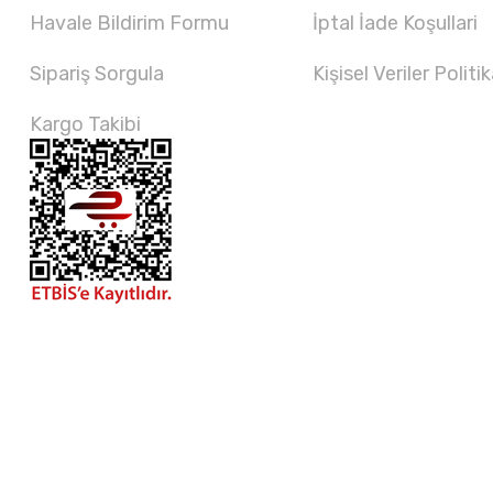
Havale Bildirim Formu
İptal İade Koşullari
Sipariş Sorgula
Kişisel Veriler Politik
Kargo Takibi