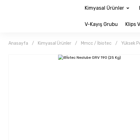
Kimyasal Ürünler
V-Kayış Grubu
Klips V
Anasayfa
Kimyasal Ürünler
Mmcc / İbiotec
Yüksek P