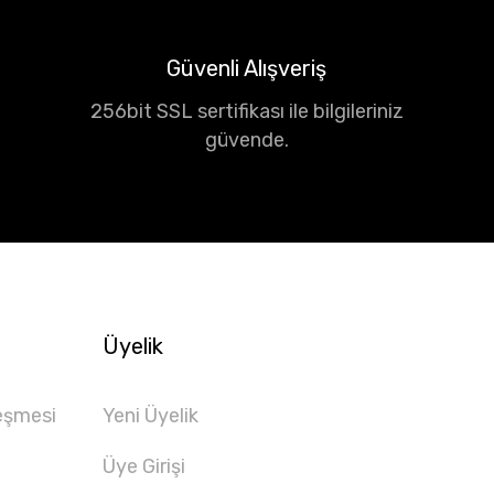
Güvenli Alışveriş
256bit SSL sertifikası ile bilgileriniz
güvende.
Üyelik
eşmesi
Yeni Üyelik
Üye Girişi