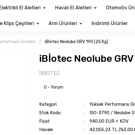
Elektrikli El Aletleri
Havalı El Aletleri
Otomotiv Ürü
e Klips Çeşitleri
Arm Ürünleri
İndirimli Ürünler
erformans Gresleri
iBİotec Neolube GRV 190 (25 Kg)
iBİotec Neolube GRV 
İBİOTEC
0 - Yorum
Kategori
Yüksek Performans Gre
Stok Kodu
ISO-3790 / Neolube G
Fiyat
940,00 EUR + KDV
Havale
42.055,23 TL (%3,00 h