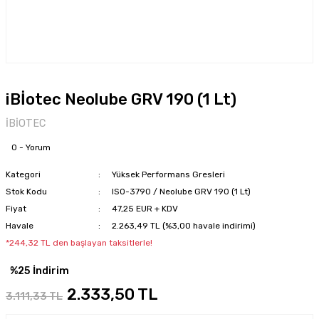
iBİotec Neolube GRV 190 (1 Lt)
İBİOTEC
0 - Yorum
Kategori
Yüksek Performans Gresleri
Stok Kodu
ISO-3790 / Neolube GRV 190 (1 Lt)
Fiyat
47,25 EUR + KDV
Havale
2.263,49 TL (%3,00 havale indirimi)
*244,32 TL den başlayan taksitlerle!
%25 İndirim
2.333,50 TL
3.111,33 TL