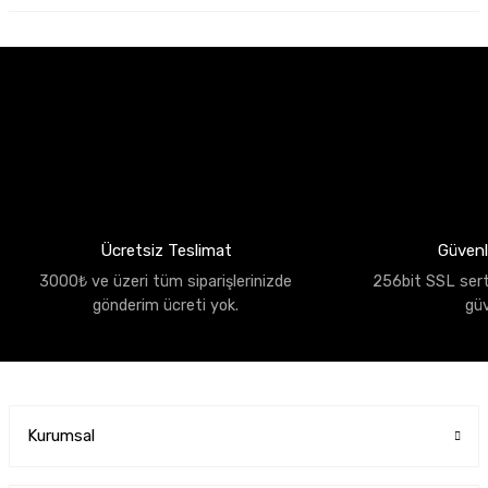
Ücretsiz Teslimat
Güvenli
3000₺ ve üzeri tüm siparişlerinizde
256bit SSL sertif
gönderim ücreti yok.
gü
Kurumsal