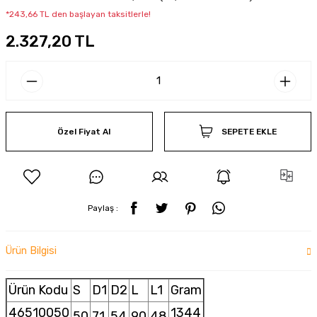
*243,66 TL den başlayan taksitlerle!
2.327,20 TL
Özel Fiyat Al
SEPETE EKLE
Paylaş :
Ürün Bilgisi
Ürün Kodu
S
D1
D2
L
L1
Gram
46510050
1344
50
71
54
90
48