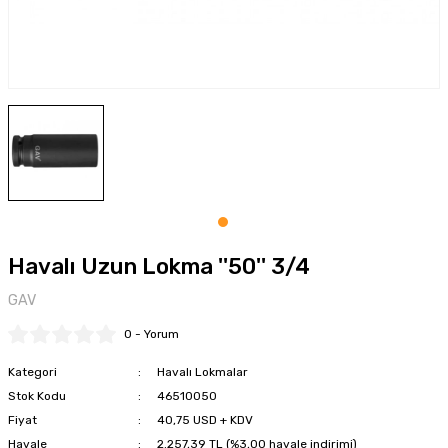
tkaplar
Montaj Pastaları
Şartlandırıcılar
Somun Sökme
Özel Yağlama Uygulamarı
Sosis - Silikon - Gres - Perçin Mak.
Tork Kolları
Yüksek Performans Gresleri
Tel Fırça-Eğeler-Punta Çürütme
Testere - Cam Fitil Kesme - Yazı Yazma
Tork Anahtarları
Havalı Uzun Lokma ''50'' 3/4
Zımba - Kaporta Çektirme - Vakum
GAV
Zımparalar
0 - Yorum
Kategori
Havalı Lokmalar
Stok Kodu
46510050
Fiyat
40,75 USD + KDV
Havale
2.257,39 TL (%3,00 havale indirimi)