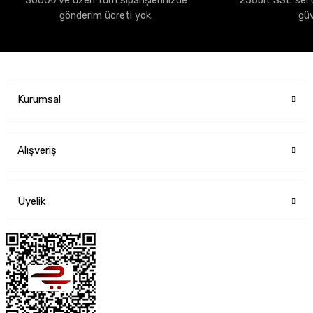
3000₺ ve üzeri tüm siparişlerinizde
256bit SSL sertif
gönderim ücreti yok.
gü
Kurumsal
Alışveriş
Üyelik