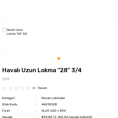
tkaplar
Montaj Pastaları
Şartlandırıcılar
Somun Sökme
Özel Yağlama Uygulamarı
Sosis - Silikon - Gres - Perçin Mak.
Tork Kolları
Yüksek Performans Gresleri
Tel Fırça-Eğeler-Punta Çürütme
Testere - Cam Fitil Kesme - Yazı Yazma
Tork Anahtarları
Havalı Uzun Lokma ''28'' 3/4
Zımba - Kaporta Çektirme - Vakum
GAV
Zımparalar
0 - Yorum
Kategori
Havalı Lokmalar
Stok Kodu
46510028
Fiyat
16,25 USD + KDV
Havale
899,85 TL (%3,00 havale indirimi)