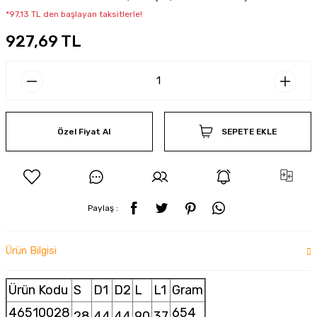
*97,13 TL den başlayan taksitlerle!
927,69 TL
Özel Fiyat Al
SEPETE EKLE
Paylaş :
Ürün Bilgisi
Ürün Kodu
S
D1
D2
L
L1
Gram
46510028
654
28
44
44
90
37