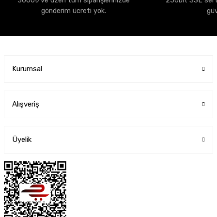
3000₺ ve üzeri tüm siparişlerinizde
256bit SSL sertif
gönderim ücreti yok.
gü
Kurumsal
Alışveriş
Üyelik