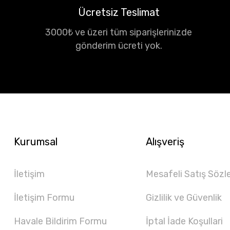
Ücretsiz Teslimat
3000₺ ve üzeri tüm siparişlerinizde
gönderim ücreti yok.
Kurumsal
Alışveriş
İletişim
Mesafeli Satış Sözl
İletişim Formu
Gizlilik ve Güvenlik
Havale Bildirim Formu
İptal İade Koşullari