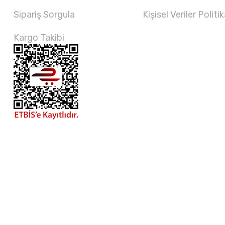
Sipariş Sorgula
Kişisel Veriler Politik
Kargo Takibi