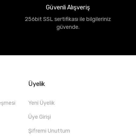
Güvenli Alışveriş
256bit SSL sertifikası ile bilgileriniz
güvende.
Üyelik
eşmesi
Yeni Üyelik
Üye Girişi
Şifremi Unuttum