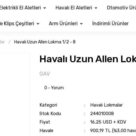
Elektrikli El Aletleri
Havalı El Aletleri
Otomotiv Ürü
e Klips Çeşitleri
Arm Ürünleri
İndirimli Ürünler
lar
Havalı Uzun Allen Lokma 1/2 - 8
Havalı Uzun Allen Lo
GAV
0 - Yorum
Kategori
Havalı Lokmalar
Stok Kodu
244010008
Fiyat
16,25 USD + KDV
Havale
900,19 TL (%3,00 haval