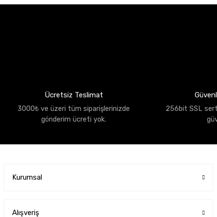
Ücretsiz Teslimat
Güvenli
3000₺ ve üzeri tüm siparişlerinizde
256bit SSL sertif
gönderim ücreti yok.
gü
Kurumsal
Alışveriş