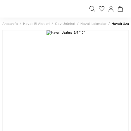
Anasayfa
Havalı El Aletleri
Gav Ürünleri
Havalı Lokmalar
Havalı Uzat