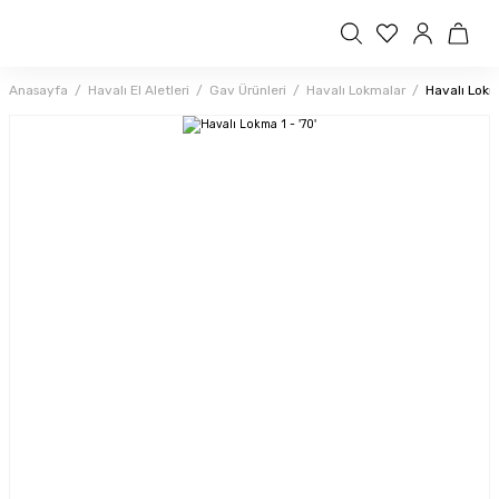
Anasayfa
Havalı El Aletleri
Gav Ürünleri
Havalı Lokmalar
Havalı Lokma