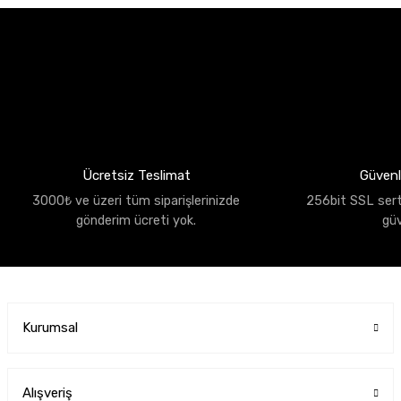
Ücretsiz Teslimat
Güvenli
3000₺ ve üzeri tüm siparişlerinizde
256bit SSL sertif
gönderim ücreti yok.
gü
Kurumsal
Alışveriş