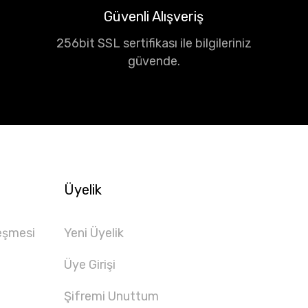
Güvenli Alışveriş
256bit SSL sertifikası ile bilgileriniz
güvende.
Üyelik
eşmesi
Yeni Üyelik
Üye Girişi
Şifremi Unuttum