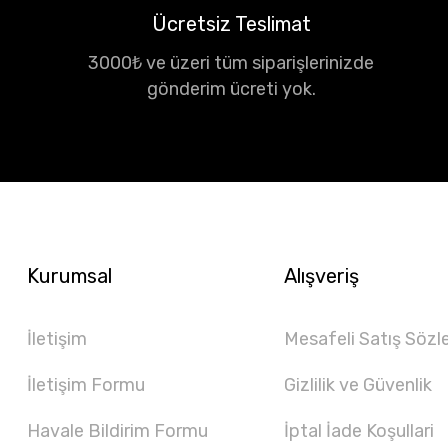
Ücretsiz Teslimat
3000₺ ve üzeri tüm siparişlerinizde
gönderim ücreti yok.
Kurumsal
Alışveriş
İletişim
Mesafeli Satış Sözl
İletişim Formu
Gizlilik ve Güvenlik
Havale Bildirim Formu
İptal İade Koşullari