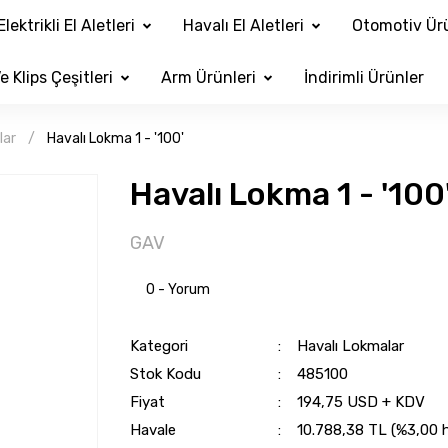
Elektrikli El Aletleri
Havalı El Aletleri
Otomotiv Ürü
e Klips Çeşitleri
Arm Ürünleri
İndirimli Ürünler
lar
Havalı Lokma 1 - '100'
Havalı Lokma 1 - '100
GAV
0 - Yorum
Kategori
Havalı Lokmalar
Stok Kodu
485100
Fiyat
194,75 USD + KDV
Havale
10.788,38 TL (%3,00 ha