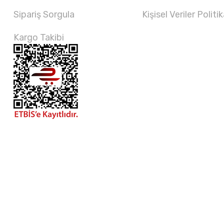
Sipariş Sorgula
Kişisel Veriler Politik
Kargo Takibi