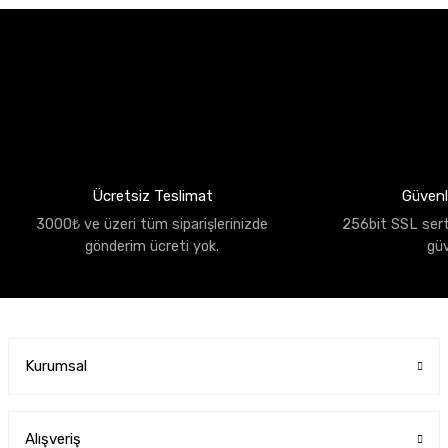
Ücretsiz Teslimat
Güvenli
3000₺ ve üzeri tüm siparişlerinizde
256bit SSL sertif
gönderim ücreti yok.
gü
Kurumsal
Alışveriş