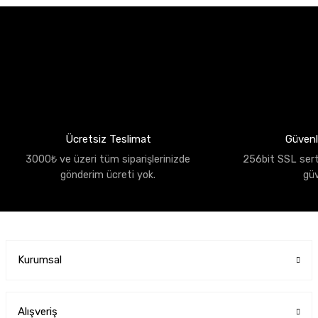
Ücretsiz Teslimat
Güvenli
3000₺ ve üzeri tüm siparişlerinizde
256bit SSL sertif
gönderim ücreti yok.
gü
Kurumsal
Alışveriş