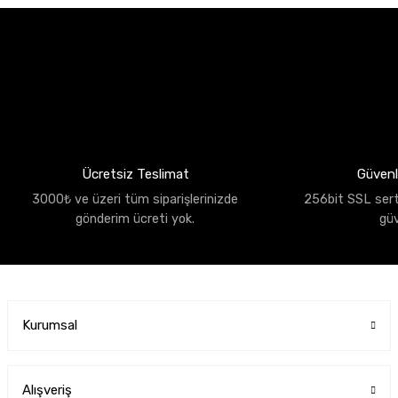
Ücretsiz Teslimat
Güvenli
3000₺ ve üzeri tüm siparişlerinizde
256bit SSL sertif
gönderim ücreti yok.
gü
Kurumsal
Alışveriş