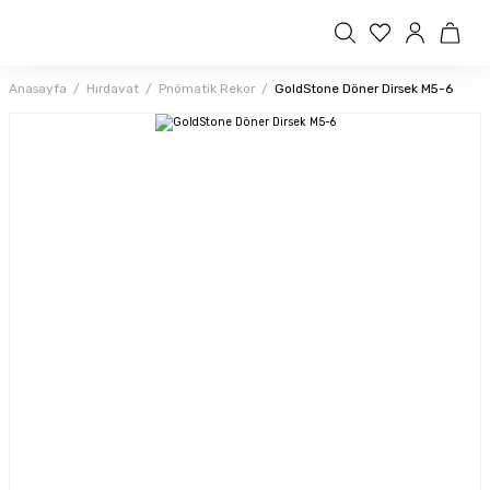
Anasayfa
Hırdavat
Pnömatik Rekor
GoldStone Döner Dirsek M5-6