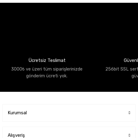
Ücretsiz Teslimat
Güvenli
3000₺ ve üzeri tüm siparişlerinizde
256bit SSL sertif
gönderim ücreti yok.
gü
Kurumsal
Alışveriş