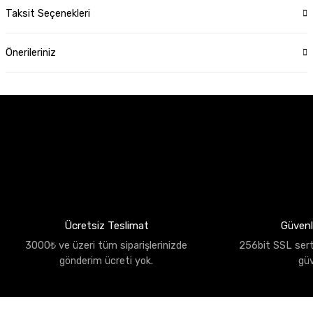
Taksit Seçenekleri
Önerileriniz
Ücretsiz Teslimat
Güvenli
3000₺ ve üzeri tüm siparişlerinizde
256bit SSL sertif
gönderim ücreti yok.
gü