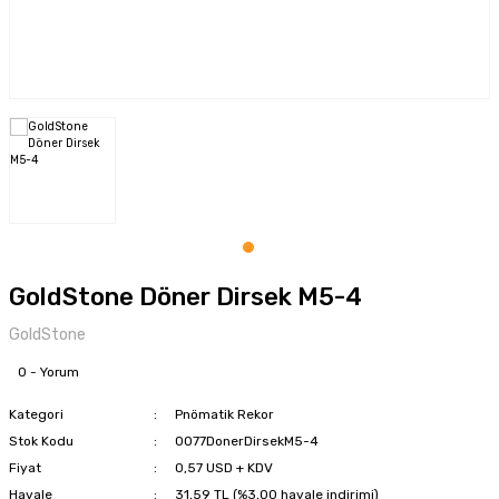
tkaplar
Montaj Pastaları
Şartlandırıcılar
Somun Sökme
Özel Yağlama Uygulamarı
Sosis - Silikon - Gres - Perçin Mak.
Tork Kolları
Yüksek Performans Gresleri
Tel Fırça-Eğeler-Punta Çürütme
Testere - Cam Fitil Kesme - Yazı Yazma
Tork Anahtarları
GoldStone Döner Dirsek M5-4
Zımba - Kaporta Çektirme - Vakum
GoldStone
Zımparalar
0 - Yorum
Kategori
Pnömatik Rekor
Stok Kodu
0077DonerDirsekM5-4
Fiyat
0,57 USD + KDV
Havale
31,59 TL (%3,00 havale indirimi)