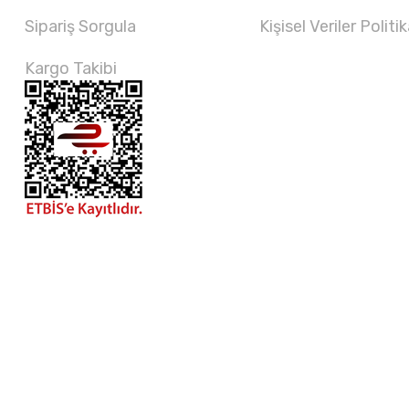
Sipariş Sorgula
Kişisel Veriler Politik
Kargo Takibi