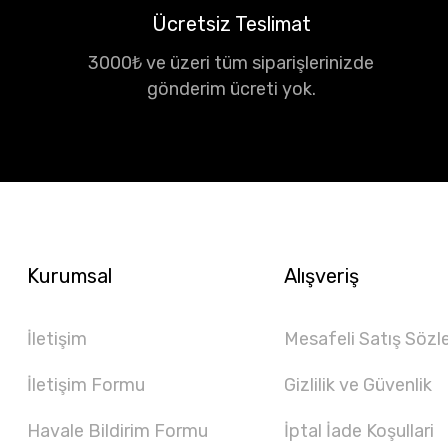
Ücretsiz Teslimat
3000₺ ve üzeri tüm siparişlerinizde
gönderim ücreti yok.
Kurumsal
Alışveriş
İletişim
Mesafeli Satış Sözl
İletişim Formu
Gizlilik ve Güvenlik
Havale Bildirim Formu
İptal İade Koşullari