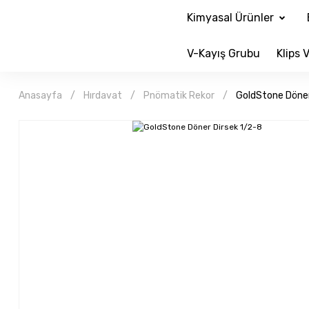
Kimyasal Ürünler
V-Kayış Grubu
Klips V
Anasayfa
Hırdavat
Pnömatik Rekor
GoldStone Döner