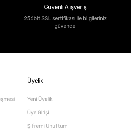
Güvenli Alışveriş
256bit SSL sertifikası ile bilgileriniz
güvende.
Üyelik
eşmesi
Yeni Üyelik
Üye Girişi
Şifremi Unuttum