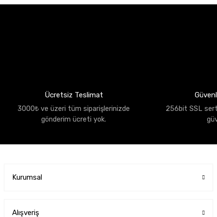
Ücretsiz Teslimat
Güvenli
3000₺ ve üzeri tüm siparişlerinizde
256bit SSL sertif
gönderim ücreti yok.
gü
Kurumsal
Alışveriş