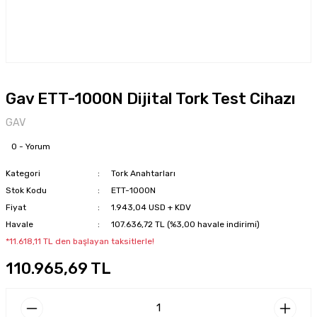
Gav ETT-1000N Dijital Tork Test Cihazı
GAV
0 - Yorum
Kategori
Tork Anahtarları
Stok Kodu
ETT-1000N
Fiyat
1.943,04 USD + KDV
Havale
107.636,72 TL (%3,00 havale indirimi)
*11.618,11 TL den başlayan taksitlerle!
110.965,69 TL