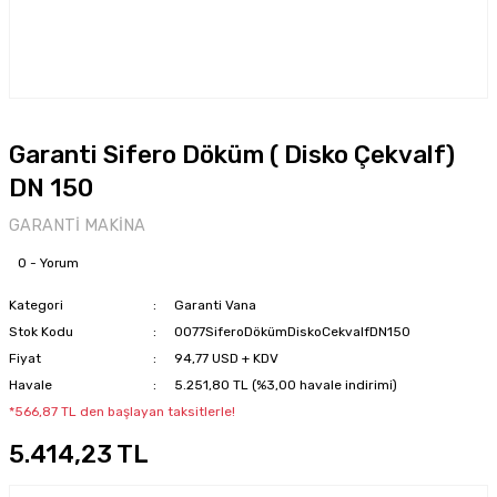
Garanti Sifero Döküm ( Disko Çekvalf)
DN 150
GARANTİ MAKİNA
0 - Yorum
Kategori
Garanti Vana
Stok Kodu
0077SiferoDökümDiskoCekvalfDN150
Fiyat
94,77 USD + KDV
Havale
5.251,80 TL (%3,00 havale indirimi)
*566,87 TL den başlayan taksitlerle!
5.414,23 TL