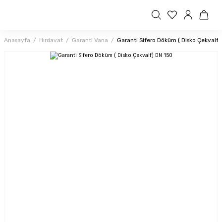
Anasayfa
Hırdavat
Garanti Vana
Garanti Sifero Döküm ( Disko Çekvalf)