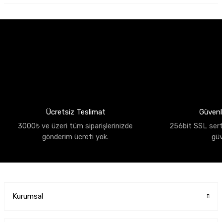
Ücretsiz Teslimat
Güvenli
3000₺ ve üzeri tüm siparişlerinizde
256bit SSL sertif
gönderim ücreti yok.
gü
Kurumsal