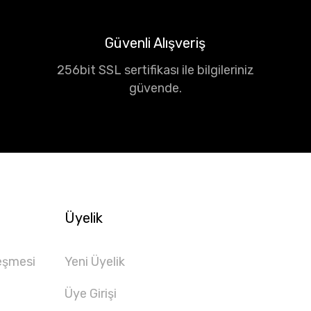
Güvenli Alışveriş
256bit SSL sertifikası ile bilgileriniz
güvende.
Üyelik
eşmesi
Yeni Üyelik
Üye Girişi