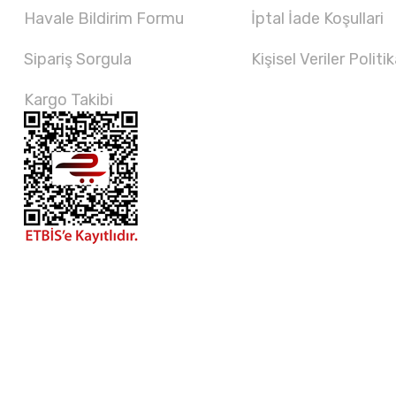
Havale Bildirim Formu
İptal İade Koşullari
Sipariş Sorgula
Kişisel Veriler Politik
Kargo Takibi