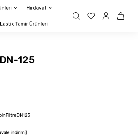
nleri
Hırdavat
Lastik Tamir Ürünleri
e DN-125
inFiltreDN125
ale indirimi)