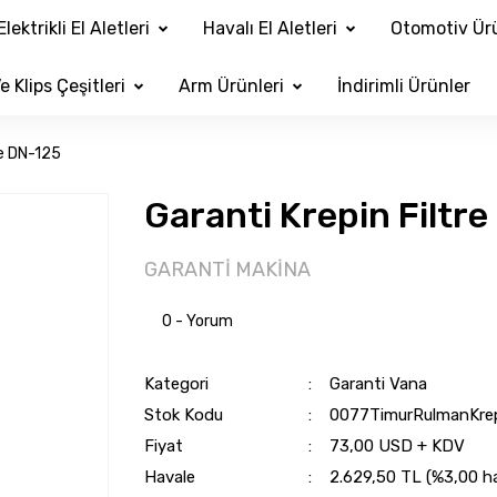
Elektrikli El Aletleri
Havalı El Aletleri
Otomotiv Ürü
e Klips Çeşitleri
Arm Ürünleri
İndirimli Ürünler
re DN-125
Garanti Krepin Filtr
GARANTİ MAKİNA
0 - Yorum
Kategori
Garanti Vana
Stok Kodu
0077TimurRulmanKrep
Fiyat
73,00 USD + KDV
Havale
2.629,50 TL (%3,00 hav