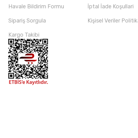
Havale Bildirim Formu
İptal İade Koşullari
Sipariş Sorgula
Kişisel Veriler Politik
Kargo Takibi