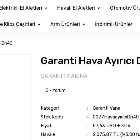
Elektrikli El Aletleri
Havalı El Aletleri
Otomotiv Ürü
e Klips Çeşitleri
Arm Ürünleri
İndirimli Ürünler
cı Dn40
Garanti Hava Ayırıcı
GARANTİ MAKİNA
0 - Yorum
Kategori
Garanti Vana
Stok Kodu
0077HavaayırıcıDn40
Fiyat
57,63 USD + KDV
Havale
2.075,87 TL (%3,00 hav