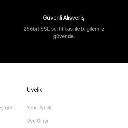
Güvenli Alışveriş
256bit SSL sertifikası ile bilgileriniz
güvende.
Üyelik
eşmesi
Yeni Üyelik
Üye Girişi