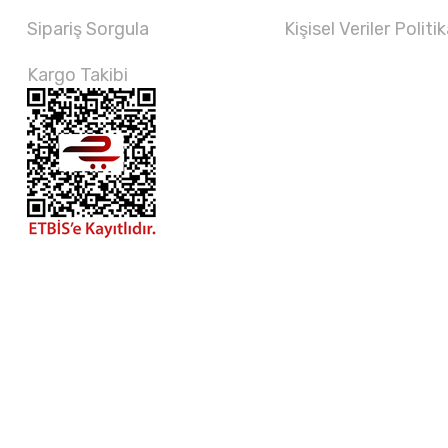
Sipariş Sorgula
Kişisel Veriler Politik
Kargo Takibi