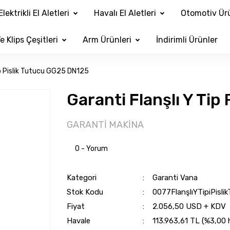
Elektrikli El Aletleri
Havalı El Aletleri
Otomotiv Ürü
e Klips Çeşitleri
Arm Ürünleri
İndirimli Ürünler
ip Pislik Tutucu GG25 DN125
Garanti Flanşlı Y Ti
GARANTİ MAKİNA
0 - Yorum
Kategori
Garanti Vana
Stok Kodu
0077FlanşlıYTipiPis
Fiyat
2.056,50 USD + KDV
Havale
113.963,61 TL (%3,00 h