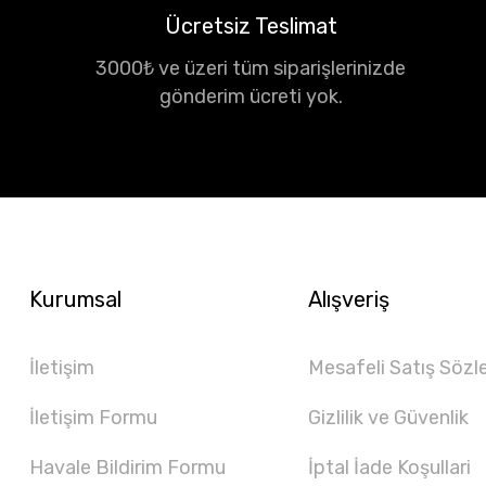
Ücretsiz Teslimat
3000₺ ve üzeri tüm siparişlerinizde
gönderim ücreti yok.
Kurumsal
Alışveriş
İletişim
Mesafeli Satış Sözl
İletişim Formu
Gizlilik ve Güvenlik
Havale Bildirim Formu
İptal İade Koşullari