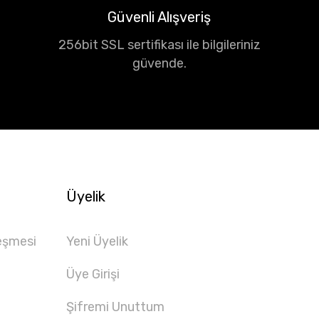
Güvenli Alışveriş
256bit SSL sertifikası ile bilgileriniz
güvende.
Üyelik
eşmesi
Yeni Üyelik
Üye Girişi
Şifremi Unuttum