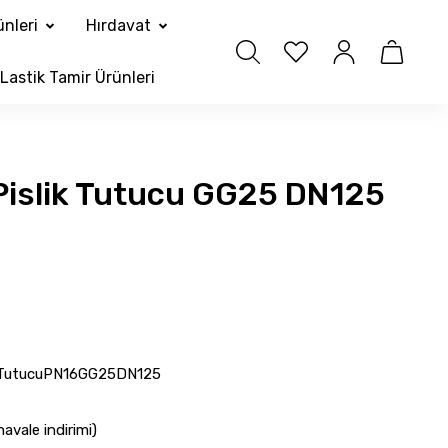
nleri
Hırdavat
Lastik Tamir Ürünleri
p Pislik Tutucu GG25 DN125
likTutucuPN16GG25DN125
avale indirimi)