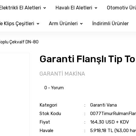
Elektrikli El Aletleri
Havalı El Aletleri
Otomotiv Ürü
e Klips Çeşitleri
Arm Ürünleri
İndirimli Ürünler
 Toplu Çekvalf DN-80
Garanti Flanşlı Tip 
GARANTİ MAKİNA
0 - Yorum
Kategori
Garanti Vana
Stok Kodu
0077TimurRulmanFlan
Fiyat
164,30 USD + KDV
Havale
5.918,18 TL (%3,00 hav