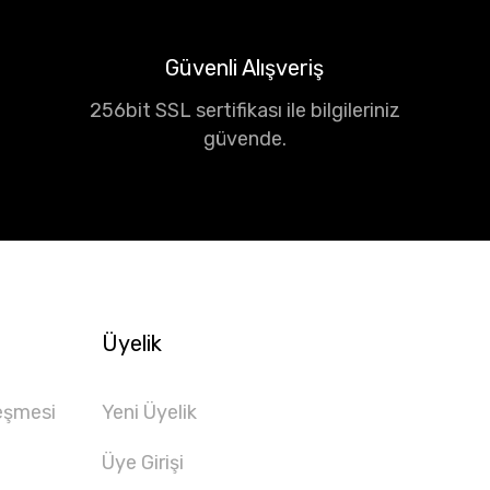
Güvenli Alışveriş
256bit SSL sertifikası ile bilgileriniz
güvende.
Üyelik
eşmesi
Yeni Üyelik
Üye Girişi