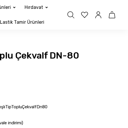
nleri
Hırdavat
Lastik Tamir Ürünleri
Toplu Çekvalf DN-80
şlıTipTopluÇekvalfDn80
ale indirimi)