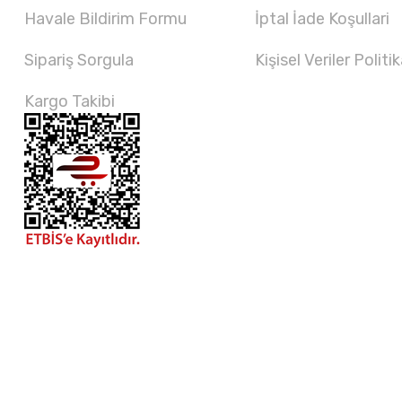
Havale Bildirim Formu
İptal İade Koşullari
Sipariş Sorgula
Kişisel Veriler Politik
Kargo Takibi